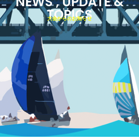
NEWS , UPDATE &
TOPICS
大会からのお知らせ