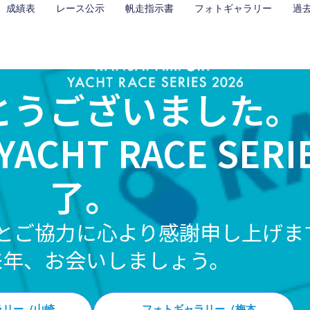
成績表
レース公示
帆走指示書
フォトギャラリー
過
とうございました。
YACHT RACE SERI
了。
とご協力に心より感謝申し上げま
来年、お会いしましょう。
ラリー（山崎
フォトギャラリー（梅本